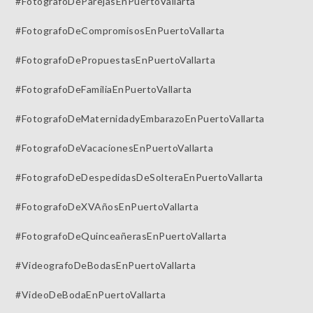
#FotografoDeParejasEnPuertoVallarta
#FotografoDeCompromisosEnPuertoVallarta
#FotografoDePropuestasEnPuertoVallarta
#FotografoDeFamiliaEnPuertoVallarta
#FotografoDeMaternidadyEmbarazoEnPuertoVallarta
#FotografoDeVacacionesEnPuertoVallarta
#FotografoDeDespedidasDeSolteraEnPuertoVallarta
#FotografoDeXVAñosEnPuertoVallarta
#FotografoDeQuinceañerasEnPuertoVallarta
#VideografoDeBodasEnPuertoVallarta
#VideoDeBodaEnPuertoVallarta