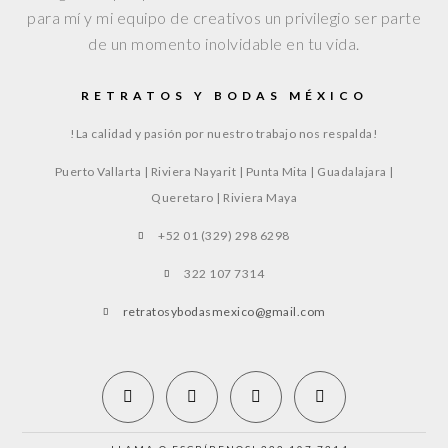
para mí y mi equipo de creativos un privilegio ser parte
de un momento inolvidable en tu vida.
RETRATOS Y BODAS MÉXICO
!La calidad y pasión por nuestro trabajo nos respalda!
Puerto Vallarta | Riviera Nayarit | Punta Mita | Guadalajara |
Queretaro | Riviera Maya
+52 01 (329) 298 6298
322 107 7314
retratosybodasmexico@gmail.com