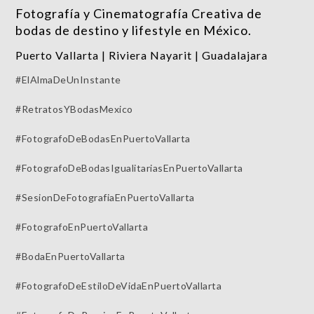
Fotografía y Cinematografía Creativa de
bodas de destino y lifestyle en México.
Puerto Vallarta | Riviera Nayarit | Guadalajara
#ElAlmaDeUnInstante
#RetratosYBodasMexico
#FotografoDeBodasEnPuertoVallarta
#FotografoDeBodasIgualitariasEnPuertoVallarta
#SesionDeFotografiaEnPuertoVallarta
#FotografoEnPuertoVallarta
#BodaEnPuertoVallarta
#FotografoDeEstiloDeVidaEnPuertoVallarta