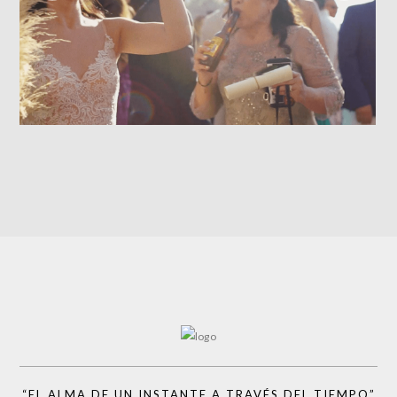
(TEASER) – Video de Boda en Punta Monterrey
Beach Resort, Riviera Nayarit 🌊✨
VIDEOS
“EL ALMA DE UN INSTANTE A TRAVÉS DEL TIEMPO”