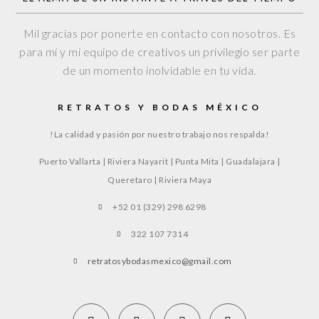
Mil gracias por ponerte en contacto con nosotros. Es
para mí y mi equipo de creativos un privilegio ser parte
de un momento inolvidable en tu vida.
RETRATOS Y BODAS MÉXICO
!La calidad y pasión por nuestro trabajo nos respalda!
Puerto Vallarta | Riviera Nayarit | Punta Mita | Guadalajara |
Queretaro | Riviera Maya
+52 01 (329) 298 6298
322 107 7314
retratosybodasmexico@gmail.com