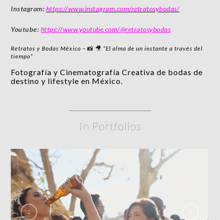
Instagram:
https://www.instagram.com/retratosybodas/
Youtube:
https://www.youtube.com/@retratosybodas
Retratos y Bodas México –
📸 🎥
“El alma de un instante a través del
tiempo”
Fotografía y Cinematografía Creativa de bodas de
destino y lifestyle en México.
In Portfolios
(H
🎬💍🌴 Viridiana + David | Come What May